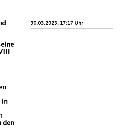
nd
30.03.2023, 17:17 Uhr
a
Seine
VIII
en
 in
n
n den