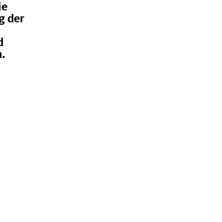
ie
g der
d
n.