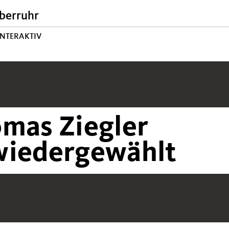
berruhr
INTERAKTIV
omas Ziegler
wiedergewählt