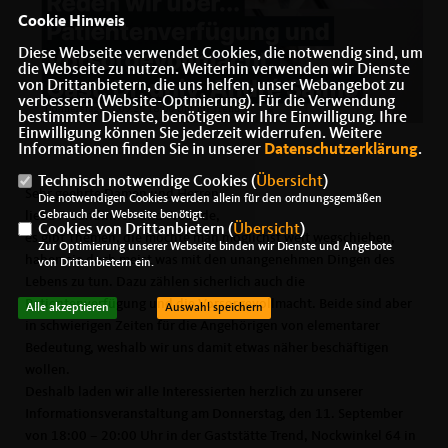
Cookie Hinweis
Diese Webseite verwendet Cookies, die notwendig sind, um
die Webseite zu nutzen. Weiterhin verwenden wir Dienste
von Drittanbietern, die uns helfen, unser Webangebot zu
verbessern (Website-Optmierung). Für die Verwendung
bestimmter Dienste, benötigen wir Ihre Einwilligung. Ihre
Einwilligung können Sie jederzeit widerrufen. Weitere
Informationen finden Sie in unserer
Datenschutzerklärung
.
Technisch notwendige Cookies (
Übersicht
)
Sehr geehrte Damen und Herren,
Die notwendigen Cookies werden allein für den ordnungsgemäßen
Gebrauch der Webseite benötigt.
liebe Freundinnen und Freunde,
Cookies von Drittanbietern (
Übersicht
)
es gibt Themen, die möchte man möglichst weit wegschieben,
Zur Optimierung unserer Webseite binden wir Dienste und Angebote
haben sie doch meist was mit den unangenehmen Dingen des
von Drittanbietern ein.
Lebens zu tun. Dazu zählen sicherlich auch die
Patientenverfügung und die Vorsorgevollmacht. Beide sind aber
Alle akzeptieren
Auswahl speichern
in schwierigen Zeiten für die Angehörigen von elementarer
Bedeutung, weshalb wir uns damit etwas näher beschäftigen
wollen.
Deshalb laden wir alle Interessierten herzlich zu unserer
Informationsveranstaltung am Donnerstag, den 11. September
von 18:00 – 20:00 Uhr in der Gaststätte Trend, Nockwinkel 64 in