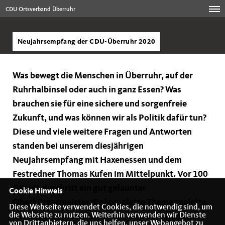
CDU Ortsverband Überruhr
Neujahrsempfang der CDU-Überruhr 2020
Was bewegt die Menschen in Überruhr, auf der
Ruhrhalbinsel oder auch in ganz Essen? Was
brauchen sie für eine sichere und sorgenfreie
Zukunft, und was können wir als Politik dafür tun?
Diese und viele weitere Fragen und Antworten
standen bei unserem diesjährigen
Neujahrsempfang mit Haxenessen und dem
Festredner Thomas Kufen im Mittelpunkt. Vor 100
Gästen durchritt ein gut gelaunter
Cookie Hinweis
Oberbürgermeister die komplette Themenpalette.
Diese Webseite verwendet Cookies, die notwendig sind, um
die Webseite zu nutzen. Weiterhin verwenden wir Dienste
Die Gäste dankten es ihm mit lang anhaltendem
von Drittanbietern, die uns helfen, unser Webangebot zu