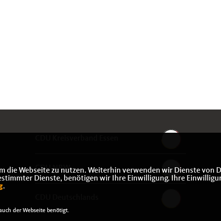
CDU Kreisverband Essen
CDU NRW
m die Webseite zu nutzen. Weiterhin verwenden wir Dienste von D
immter Dienste, benötigen wir Ihre Einwilligung. Ihre Einwilligu
g
.
CDU Deutschlands
uch der Webseite benötigt.