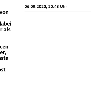
06.09.2020, 20:43 Uhr
 von
dabei
r als
rcen
er,
nste
bst